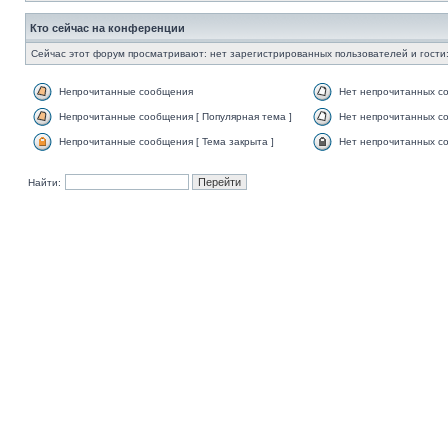
Кто сейчас на конференции
Сейчас этот форум просматривают: нет зарегистрированных пользователей и гости:
Непрочитанные сообщения
Нет непрочитанных с
Непрочитанные сообщения [ Популярная тема ]
Нет непрочитанных со
Непрочитанные сообщения [ Тема закрыта ]
Нет непрочитанных со
Найти: