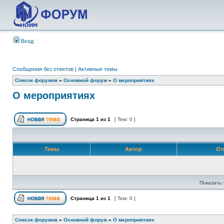
Вход
Сообщения без ответов
|
Активные темы
Список форумов
»
Основной форум
»
О мероприятиях
О мероприятиях
Страница
1
из
1
[ Тем: 0 ]
Темы
Автор
От
Показать 
Страница
1
из
1
[ Тем: 0 ]
Список форумов
»
Основной форум
»
О мероприятиях