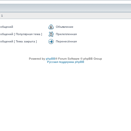
 1
ообщений
Объявление
общений [ Популярная тема ]
Прилепленная
общений [ Тема закрыта ]
Перенесённая
Powered by
phpBB
® Forum Software © phpBB Group
Русская поддержка phpBB