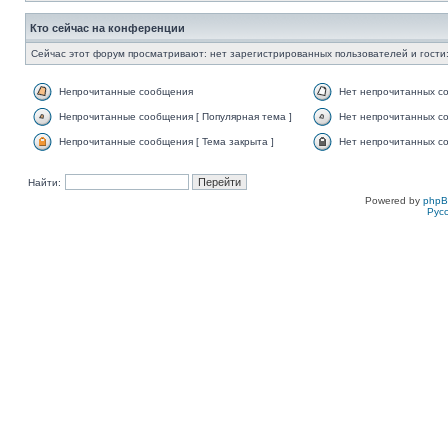
Кто сейчас на конференции
Сейчас этот форум просматривают: нет зарегистрированных пользователей и гости:
Непрочитанные сообщения
Нет непрочитанных с
Непрочитанные сообщения [ Популярная тема ]
Нет непрочитанных со
Непрочитанные сообщения [ Тема закрыта ]
Нет непрочитанных со
Найти:
Powered by
php
Рус