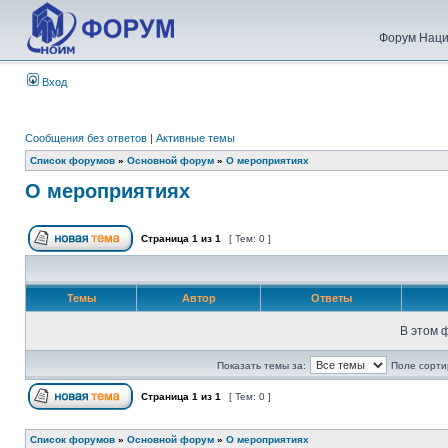
Форум Наци
Вход
Сообщения без ответов
|
Активные темы
Список форумов
»
Основной форум
»
О мероприятиях
О мероприятиях
Страница
1
из
1
[ Тем: 0 ]
Темы
Автор
Ответы
В этом 
Показать темы за:
Поле сорти
Страница
1
из
1
[ Тем: 0 ]
Список форумов
»
Основной форум
»
О мероприятиях