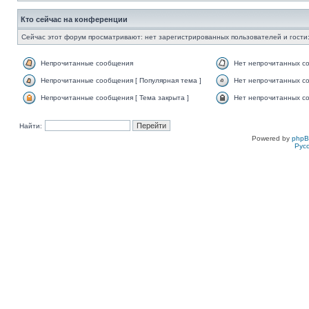
Кто сейчас на конференции
Сейчас этот форум просматривают: нет зарегистрированных пользователей и гости:
Непрочитанные сообщения
Нет непрочитанных с
Непрочитанные сообщения [ Популярная тема ]
Нет непрочитанных со
Непрочитанные сообщения [ Тема закрыта ]
Нет непрочитанных со
Найти:
Powered by
php
Рус