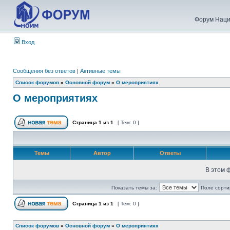
Форум Наци
Вход
Сообщения без ответов
|
Активные темы
Список форумов
»
Основной форум
»
О мероприятиях
О мероприятиях
Страница
1
из
1
[ Тем: 0 ]
Темы
Автор
Ответы
В этом 
Показать темы за:
Поле сорти
Страница
1
из
1
[ Тем: 0 ]
Список форумов
»
Основной форум
»
О мероприятиях