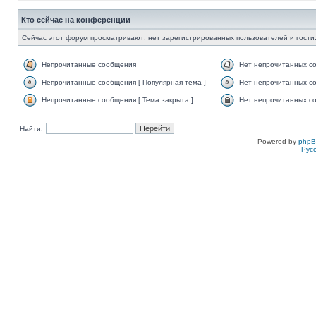
Кто сейчас на конференции
Сейчас этот форум просматривают: нет зарегистрированных пользователей и гости:
Непрочитанные сообщения
Нет непрочитанных с
Непрочитанные сообщения [ Популярная тема ]
Нет непрочитанных со
Непрочитанные сообщения [ Тема закрыта ]
Нет непрочитанных со
Найти:
Powered by
php
Рус