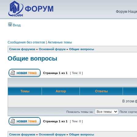
Форум Наци
Вход
Сообщения без ответов
|
Активные темы
Список форумов
»
Основной форум
»
Общие вопросы
Общие вопросы
Страница
1
из
1
[ Тем: 0 ]
Темы
Автор
Ответы
В этом 
Показать темы за:
Поле сорти
Страница
1
из
1
[ Тем: 0 ]
Список форумов
»
Основной форум
»
Общие вопросы