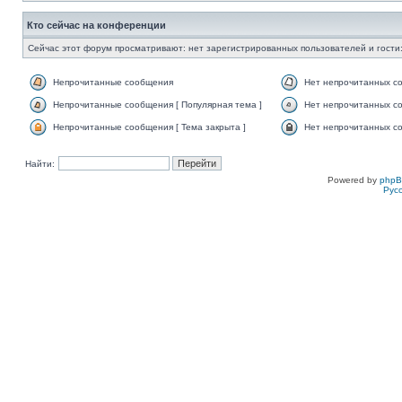
Кто сейчас на конференции
Сейчас этот форум просматривают: нет зарегистрированных пользователей и гости:
Непрочитанные сообщения
Нет непрочитанных с
Непрочитанные сообщения [ Популярная тема ]
Нет непрочитанных со
Непрочитанные сообщения [ Тема закрыта ]
Нет непрочитанных со
Найти:
Powered by
php
Рус