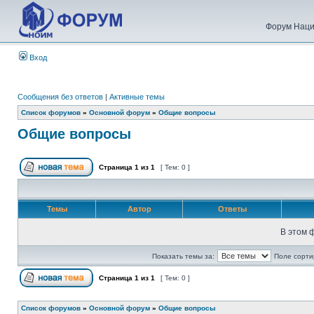
Форум Наци
Вход
Сообщения без ответов
|
Активные темы
Список форумов
»
Основной форум
»
Общие вопросы
Общие вопросы
Страница
1
из
1
[ Тем: 0 ]
Темы
Автор
Ответы
В этом 
Показать темы за:
Поле сорти
Страница
1
из
1
[ Тем: 0 ]
Список форумов
»
Основной форум
»
Общие вопросы