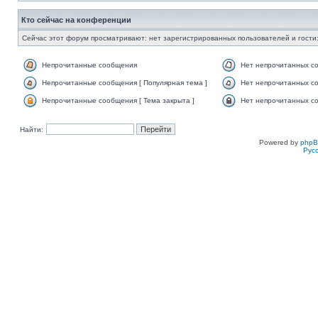
Кто сейчас на конференции
Сейчас этот форум просматривают: нет зарегистрированных пользователей и гости:
Непрочитанные сообщения
Нет непрочитанных с
Непрочитанные сообщения [ Популярная тема ]
Нет непрочитанных со
Непрочитанные сообщения [ Тема закрыта ]
Нет непрочитанных со
Найти:
Powered by
php
Рус