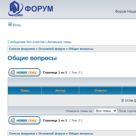
Форум Наци
Вход
Сообщения без ответов
|
Активные темы
Список форумов
»
Основной форум
»
Общие вопросы
Общие вопросы
Страница
1
из
1
[ Тем: 0 ]
Темы
Автор
Ответы
В этом 
Показать темы за:
Поле сорти
Страница
1
из
1
[ Тем: 0 ]
Список форумов
»
Основной форум
»
Общие вопросы