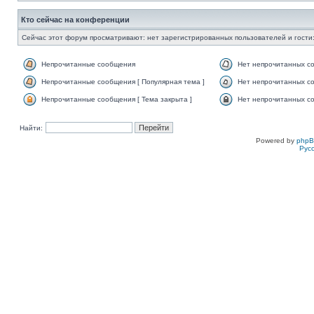
Кто сейчас на конференции
Сейчас этот форум просматривают: нет зарегистрированных пользователей и гости:
Непрочитанные сообщения
Нет непрочитанных с
Непрочитанные сообщения [ Популярная тема ]
Нет непрочитанных со
Непрочитанные сообщения [ Тема закрыта ]
Нет непрочитанных со
Найти:
Powered by
php
Рус