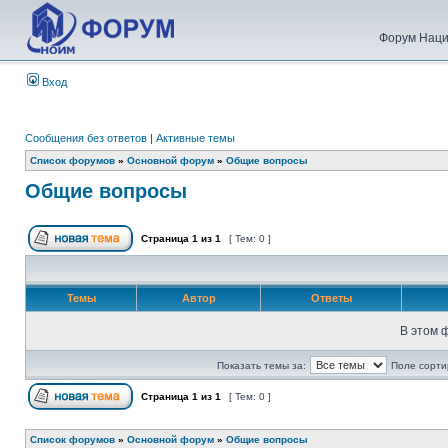
Форум Наци
Вход
Сообщения без ответов
|
Активные темы
Список форумов
»
Основной форум
»
Общие вопросы
Общие вопросы
Страница
1
из
1
[ Тем: 0 ]
Темы
Автор
Ответы
В этом 
Показать темы за:
Поле сорти
Страница
1
из
1
[ Тем: 0 ]
Список форумов
»
Основной форум
»
Общие вопросы