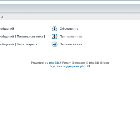
 2
ообщений
Объявление
общений [ Популярная тема ]
Прилепленная
общений [ Тема закрыта ]
Перенесённая
Powered by
phpBB
® Forum Software © phpBB Group
Русская поддержка phpBB