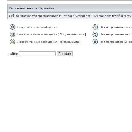
Кто сейчас на конференции
Сейчас этот форум просматривают: нет зарегистрированных пользователей и гости:
Непрочитанные сообщения
Нет непрочитанных с
Непрочитанные сообщения [ Популярная тема ]
Нет непрочитанных со
Непрочитанные сообщения [ Тема закрыта ]
Нет непрочитанных со
Найти: