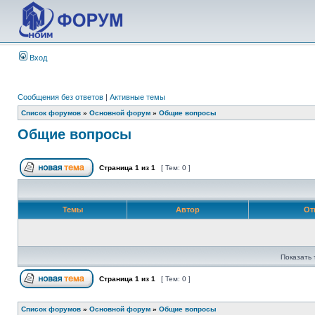
Вход
Сообщения без ответов
|
Активные темы
Список форумов
»
Основной форум
»
Общие вопросы
Общие вопросы
Страница
1
из
1
[ Тем: 0 ]
Темы
Автор
От
Показать 
Страница
1
из
1
[ Тем: 0 ]
Список форумов
»
Основной форум
»
Общие вопросы