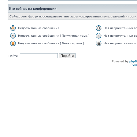
Кто сейчас на конференции
Сейчас этот форум просматривают: нет зарегистрированных пользователей и гости:
Непрочитанные сообщения
Нет непрочитанных с
Непрочитанные сообщения [ Популярная тема ]
Нет непрочитанных со
Непрочитанные сообщения [ Тема закрыта ]
Нет непрочитанных со
Найти:
Powered by
php
Рус