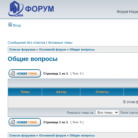
Форум Наци
Вход
Сообщения без ответов
|
Активные темы
Список форумов
»
Основной форум
»
Общие вопросы
Общие вопросы
Страница
1
из
1
[ Тем: 0 ]
Темы
Автор
Ответы
В этом 
Показать темы за:
Поле сорти
Страница
1
из
1
[ Тем: 0 ]
Список форумов
»
Основной форум
»
Общие вопросы