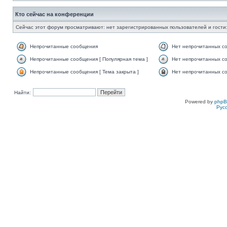
Кто сейчас на конференции
Сейчас этот форум просматривают: нет зарегистрированных пользователей и гости:
Непрочитанные сообщения
Нет непрочитанных с
Непрочитанные сообщения [ Популярная тема ]
Нет непрочитанных со
Непрочитанные сообщения [ Тема закрыта ]
Нет непрочитанных со
Найти:
Powered by
php
Рус