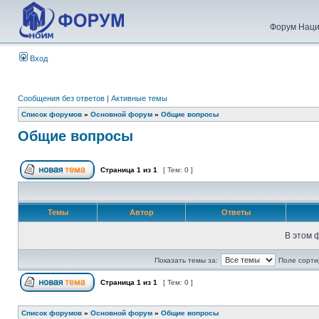
Форум Наци
Вход
Сообщения без ответов
|
Активные темы
Список форумов
»
Основной форум
»
Общие вопросы
Общие вопросы
Страница
1
из
1
[ Тем: 0 ]
Темы
Автор
Ответы
В этом 
Показать темы за:
Поле сорти
Страница
1
из
1
[ Тем: 0 ]
Список форумов
»
Основной форум
»
Общие вопросы