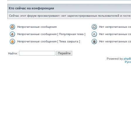
Кто сейчас на конференции
Сейчас этот форум просматривают: нет зарегистрированных пользователей и гости:
Непрочитанные сообщения
Нет непрочитанных с
Непрочитанные сообщения [ Популярная тема ]
Нет непрочитанных со
Непрочитанные сообщения [ Тема закрыта ]
Нет непрочитанных со
Найти:
Powered by
php
Рус