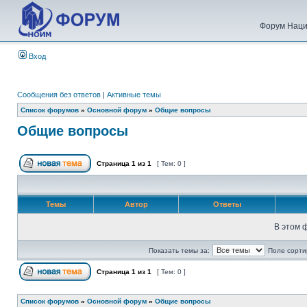
Форум Наци
Вход
Сообщения без ответов
|
Активные темы
Список форумов
»
Основной форум
»
Общие вопросы
Общие вопросы
Страница
1
из
1
[ Тем: 0 ]
Темы
Автор
Ответы
В этом 
Показать темы за:
Поле сорти
Страница
1
из
1
[ Тем: 0 ]
Список форумов
»
Основной форум
»
Общие вопросы