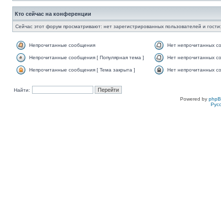
Кто сейчас на конференции
Сейчас этот форум просматривают: нет зарегистрированных пользователей и гости:
Непрочитанные сообщения
Нет непрочитанных с
Непрочитанные сообщения [ Популярная тема ]
Нет непрочитанных со
Непрочитанные сообщения [ Тема закрыта ]
Нет непрочитанных со
Найти:
Powered by
php
Рус