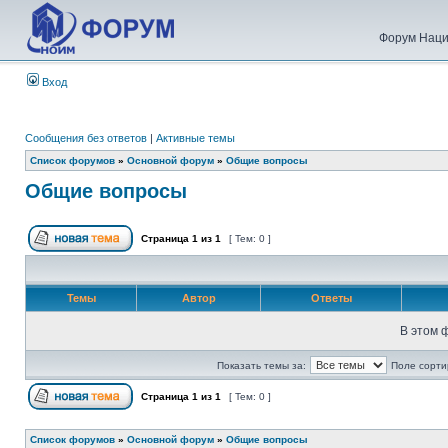
Форум Наци
Вход
Сообщения без ответов
|
Активные темы
Список форумов
»
Основной форум
»
Общие вопросы
Общие вопросы
Страница
1
из
1
[ Тем: 0 ]
Темы
Автор
Ответы
В этом 
Показать темы за:
Поле сорти
Страница
1
из
1
[ Тем: 0 ]
Список форумов
»
Основной форум
»
Общие вопросы