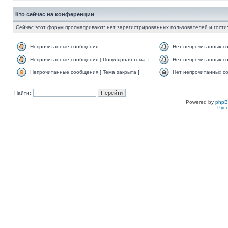
Кто сейчас на конференции
Сейчас этот форум просматривают: нет зарегистрированных пользователей и гости:
Непрочитанные сообщения
Нет непрочитанных с
Непрочитанные сообщения [ Популярная тема ]
Нет непрочитанных со
Непрочитанные сообщения [ Тема закрыта ]
Нет непрочитанных со
Найти:
Powered by
php
Рус