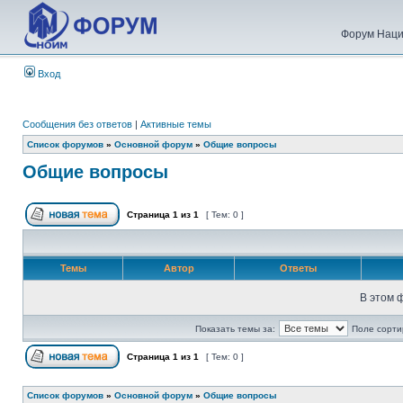
Форум Наци
Вход
Сообщения без ответов
|
Активные темы
Список форумов
»
Основной форум
»
Общие вопросы
Общие вопросы
Страница
1
из
1
[ Тем: 0 ]
Темы
Автор
Ответы
В этом 
Показать темы за:
Поле сорти
Страница
1
из
1
[ Тем: 0 ]
Список форумов
»
Основной форум
»
Общие вопросы