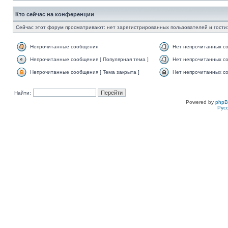
Кто сейчас на конференции
Сейчас этот форум просматривают: нет зарегистрированных пользователей и гости:
Непрочитанные сообщения
Нет непрочитанных с
Непрочитанные сообщения [ Популярная тема ]
Нет непрочитанных со
Непрочитанные сообщения [ Тема закрыта ]
Нет непрочитанных со
Найти:
Powered by
php
Рус