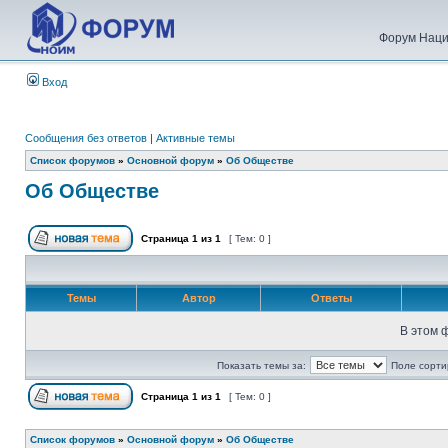
Форум Наци
Вход
Сообщения без ответов
|
Активные темы
Список форумов
»
Основной форум
»
Об Обществе
Об Обществе
Страница
1
из
1
[ Тем: 0 ]
Темы
Автор
Ответы
В этом 
Показать темы за:
Поле сорти
Страница
1
из
1
[ Тем: 0 ]
Список форумов
»
Основной форум
»
Об Обществе