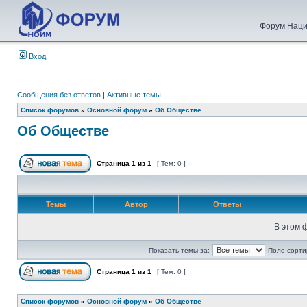
Форум Наци
Вход
Сообщения без ответов
|
Активные темы
Список форумов
»
Основной форум
»
Об Обществе
Об Обществе
Страница
1
из
1
[ Тем: 0 ]
Темы
Автор
Ответы
В этом 
Показать темы за:
Поле сорти
Страница
1
из
1
[ Тем: 0 ]
Список форумов
»
Основной форум
»
Об Обществе