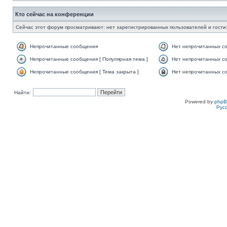
Кто сейчас на конференции
Сейчас этот форум просматривают: нет зарегистрированных пользователей и гости:
Непрочитанные сообщения
Нет непрочитанных с
Непрочитанные сообщения [ Популярная тема ]
Нет непрочитанных со
Непрочитанные сообщения [ Тема закрыта ]
Нет непрочитанных со
Найти:
Powered by
php
Рус