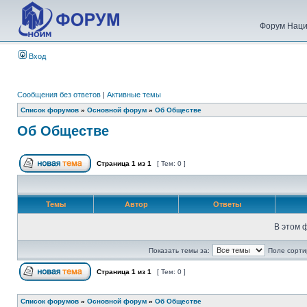
Форум Наци
Вход
Сообщения без ответов
|
Активные темы
Список форумов
»
Основной форум
»
Об Обществе
Об Обществе
Страница
1
из
1
[ Тем: 0 ]
Темы
Автор
Ответы
В этом 
Показать темы за:
Поле сорти
Страница
1
из
1
[ Тем: 0 ]
Список форумов
»
Основной форум
»
Об Обществе