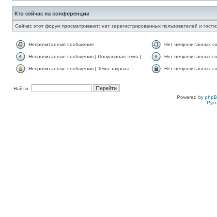
Кто сейчас на конференции
Сейчас этот форум просматривают: нет зарегистрированных пользователей и гости:
Непрочитанные сообщения
Нет непрочитанных с
Непрочитанные сообщения [ Популярная тема ]
Нет непрочитанных со
Непрочитанные сообщения [ Тема закрыта ]
Нет непрочитанных со
Найти:
Powered by
php
Рус