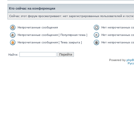
Кто сейчас на конференции
Сейчас этот форум просматривают: нет зарегистрированных пользователей и гости:
Непрочитанные сообщения
Нет непрочитанных с
Непрочитанные сообщения [ Популярная тема ]
Нет непрочитанных со
Непрочитанные сообщения [ Тема закрыта ]
Нет непрочитанных со
Найти:
Powered by
php
Рус