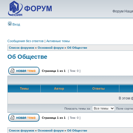
Форум Наци
Вход
Сообщения без ответов
|
Активные темы
Список форумов
»
Основной форум
»
Об Обществе
Об Обществе
Страница
1
из
1
[ Тем: 0 ]
Темы
Автор
Ответы
В этом 
Показать темы за:
Поле сорти
Страница
1
из
1
[ Тем: 0 ]
Список форумов
»
Основной форум
»
Об Обществе