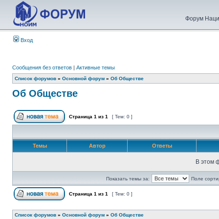
Форум Наци
Вход
Сообщения без ответов
|
Активные темы
Список форумов
»
Основной форум
»
Об Обществе
Об Обществе
Страница
1
из
1
[ Тем: 0 ]
Темы
Автор
Ответы
В этом 
Показать темы за:
Поле сорти
Страница
1
из
1
[ Тем: 0 ]
Список форумов
»
Основной форум
»
Об Обществе