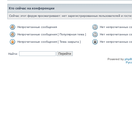
Кто сейчас на конференции
Сейчас этот форум просматривают: нет зарегистрированных пользователей и гости:
Непрочитанные сообщения
Нет непрочитанных с
Непрочитанные сообщения [ Популярная тема ]
Нет непрочитанных со
Непрочитанные сообщения [ Тема закрыта ]
Нет непрочитанных со
Найти:
Powered by
php
Рус