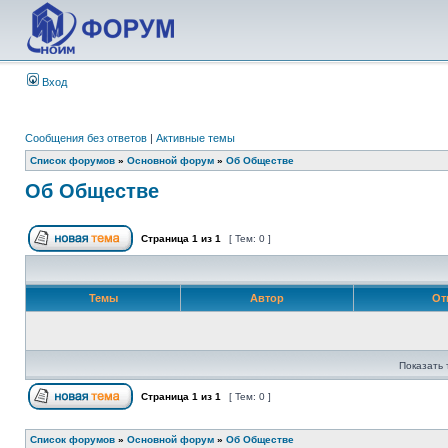
Вход
Сообщения без ответов
|
Активные темы
Список форумов
»
Основной форум
»
Об Обществе
Об Обществе
Страница
1
из
1
[ Тем: 0 ]
Темы
Автор
От
Показать 
Страница
1
из
1
[ Тем: 0 ]
Список форумов
»
Основной форум
»
Об Обществе