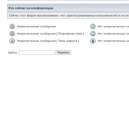
Кто сейчас на конференции
Сейчас этот форум просматривают: нет зарегистрированных пользователей и гости:
Непрочитанные сообщения
Нет непрочитанных с
Непрочитанные сообщения [ Популярная тема ]
Нет непрочитанных со
Непрочитанные сообщения [ Тема закрыта ]
Нет непрочитанных со
Найти: