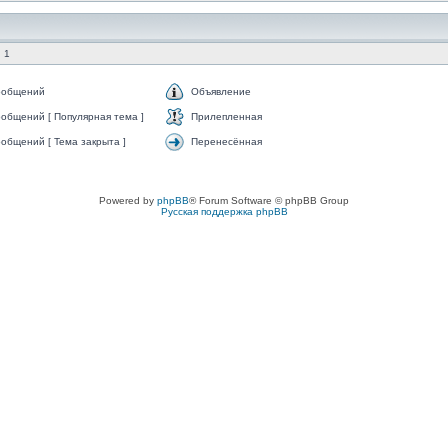
 1
ообщений
Объявление
общений [ Популярная тема ]
Прилепленная
общений [ Тема закрыта ]
Перенесённая
Powered by
phpBB
® Forum Software © phpBB Group
Русская поддержка phpBB