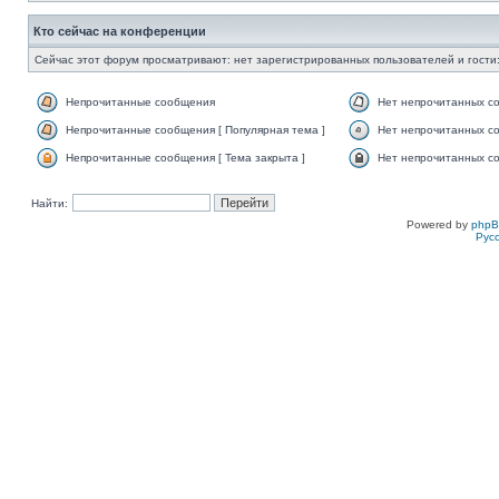
Кто сейчас на конференции
Сейчас этот форум просматривают: нет зарегистрированных пользователей и гости:
Непрочитанные сообщения
Нет непрочитанных с
Непрочитанные сообщения [ Популярная тема ]
Нет непрочитанных со
Непрочитанные сообщения [ Тема закрыта ]
Нет непрочитанных со
Найти:
Powered by
php
Рус