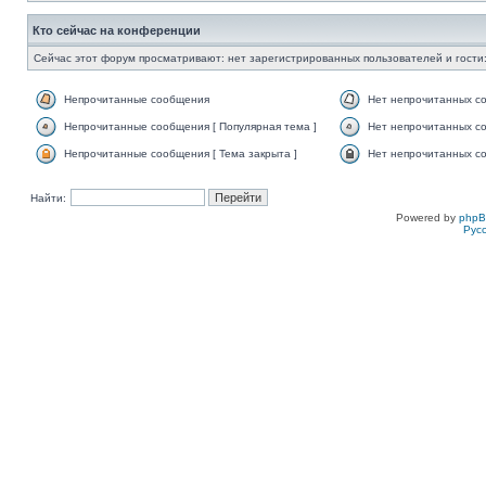
Кто сейчас на конференции
Сейчас этот форум просматривают: нет зарегистрированных пользователей и гости:
Непрочитанные сообщения
Нет непрочитанных с
Непрочитанные сообщения [ Популярная тема ]
Нет непрочитанных со
Непрочитанные сообщения [ Тема закрыта ]
Нет непрочитанных со
Найти:
Powered by
php
Рус