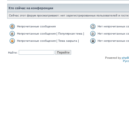
Кто сейчас на конференции
Сейчас этот форум просматривают: нет зарегистрированных пользователей и гости:
Непрочитанные сообщения
Нет непрочитанных с
Непрочитанные сообщения [ Популярная тема ]
Нет непрочитанных со
Непрочитанные сообщения [ Тема закрыта ]
Нет непрочитанных со
Найти:
Powered by
php
Рус