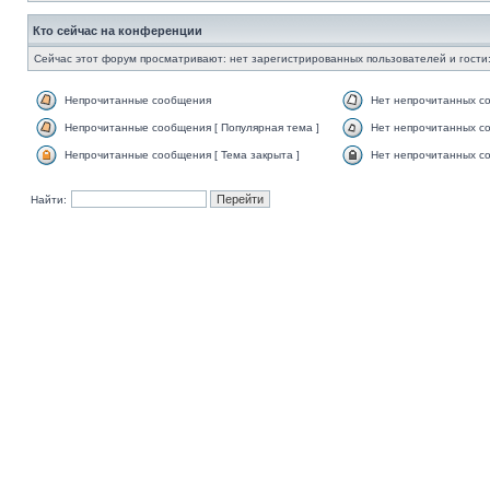
Кто сейчас на конференции
Сейчас этот форум просматривают: нет зарегистрированных пользователей и гости:
Непрочитанные сообщения
Нет непрочитанных с
Непрочитанные сообщения [ Популярная тема ]
Нет непрочитанных со
Непрочитанные сообщения [ Тема закрыта ]
Нет непрочитанных со
Найти: