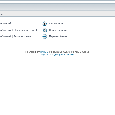
 1
ообщений
Объявление
общений [ Популярная тема ]
Прилепленная
общений [ Тема закрыта ]
Перенесённая
Powered by
phpBB
® Forum Software © phpBB Group
Русская поддержка phpBB