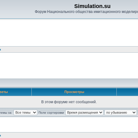
Simulation.su
Форум Национального общества имитационного моделир
я
веты
Просмотры
В этом форуме нет сообщений.
темы за:
Поле сортировки
я