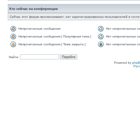
Кто сейчас на конференции
Сейчас этот форум просматривают: нет зарегистрированных пользователей и гости:
Непрочитанные сообщения
Нет непрочитанных с
Непрочитанные сообщения [ Популярная тема ]
Нет непрочитанных со
Непрочитанные сообщения [ Тема закрыта ]
Нет непрочитанных со
Найти:
Powered by
php
Рус