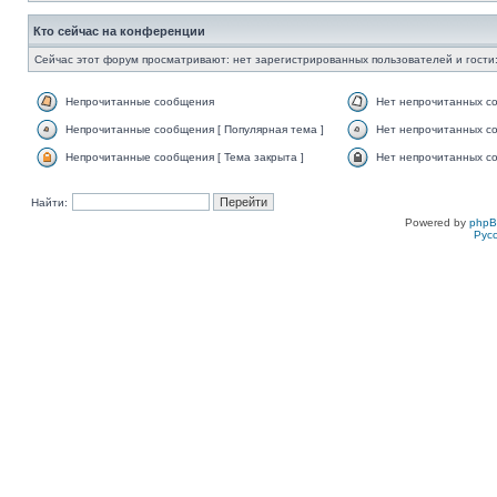
Кто сейчас на конференции
Сейчас этот форум просматривают: нет зарегистрированных пользователей и гости:
Непрочитанные сообщения
Нет непрочитанных с
Непрочитанные сообщения [ Популярная тема ]
Нет непрочитанных со
Непрочитанные сообщения [ Тема закрыта ]
Нет непрочитанных со
Найти:
Powered by
php
Рус