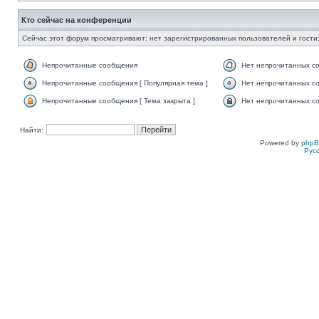
Кто сейчас на конференции
Сейчас этот форум просматривают: нет зарегистрированных пользователей и гости:
Непрочитанные сообщения
Нет непрочитанных с
Непрочитанные сообщения [ Популярная тема ]
Нет непрочитанных со
Непрочитанные сообщения [ Тема закрыта ]
Нет непрочитанных со
Найти:
Powered by
php
Рус