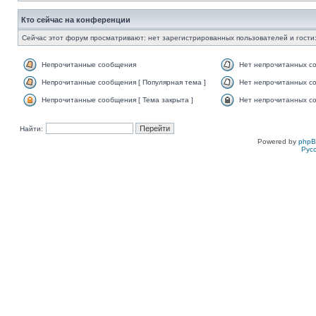
Кто сейчас на конференции
Сейчас этот форум просматривают: нет зарегистрированных пользователей и гости:
Непрочитанные сообщения
Нет непрочитанных с
Непрочитанные сообщения [ Популярная тема ]
Нет непрочитанных со
Непрочитанные сообщения [ Тема закрыта ]
Нет непрочитанных со
Найти:
Powered by
php
Рус