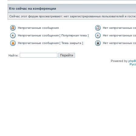
Кто сейчас на конференции
Сейчас этот форум просматривают: нет зарегистрированных пользователей и гости:
Непрочитанные сообщения
Нет непрочитанных с
Непрочитанные сообщения [ Популярная тема ]
Нет непрочитанных со
Непрочитанные сообщения [ Тема закрыта ]
Нет непрочитанных со
Найти:
Powered by
php
Рус