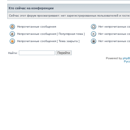
Кто сейчас на конференции
Сейчас этот форум просматривают: нет зарегистрированных пользователей и гости:
Непрочитанные сообщения
Нет непрочитанных с
Непрочитанные сообщения [ Популярная тема ]
Нет непрочитанных со
Непрочитанные сообщения [ Тема закрыта ]
Нет непрочитанных со
Найти:
Powered by
php
Рус