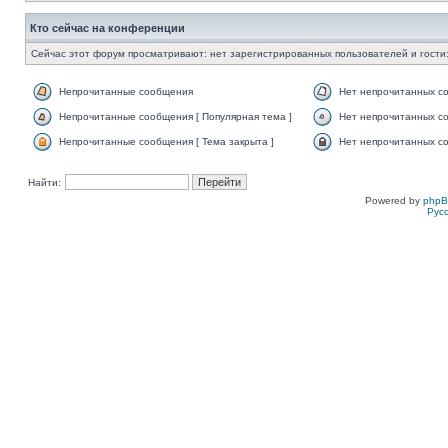
Кто сейчас на конференции
Сейчас этот форум просматривают: нет зарегистрированных пользователей и гости:
Непрочитанные сообщения
Нет непрочитанных с
Непрочитанные сообщения [ Популярная тема ]
Нет непрочитанных со
Непрочитанные сообщения [ Тема закрыта ]
Нет непрочитанных со
Найти:
Powered by
php
Рус