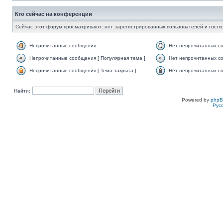
Кто сейчас на конференции
Сейчас этот форум просматривают: нет зарегистрированных пользователей и гости:
Непрочитанные сообщения
Нет непрочитанных с
Непрочитанные сообщения [ Популярная тема ]
Нет непрочитанных со
Непрочитанные сообщения [ Тема закрыта ]
Нет непрочитанных со
Найти:
Powered by
php
Рус