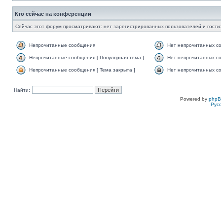
Кто сейчас на конференции
Сейчас этот форум просматривают: нет зарегистрированных пользователей и гости:
Непрочитанные сообщения
Нет непрочитанных с
Непрочитанные сообщения [ Популярная тема ]
Нет непрочитанных со
Непрочитанные сообщения [ Тема закрыта ]
Нет непрочитанных со
Найти:
Powered by
php
Рус