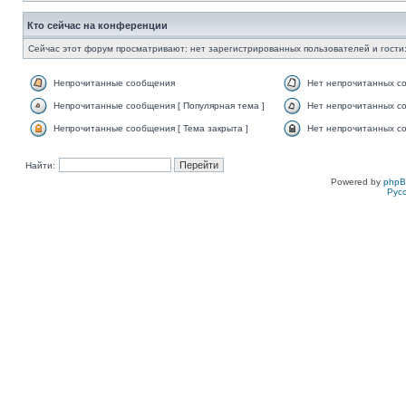
Кто сейчас на конференции
Сейчас этот форум просматривают: нет зарегистрированных пользователей и гости:
Непрочитанные сообщения
Нет непрочитанных с
Непрочитанные сообщения [ Популярная тема ]
Нет непрочитанных со
Непрочитанные сообщения [ Тема закрыта ]
Нет непрочитанных со
Найти:
Powered by
php
Рус