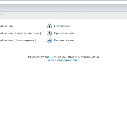
 1
ообщений
Объявление
общений [ Популярная тема ]
Прилепленная
общений [ Тема закрыта ]
Перенесённая
Powered by
phpBB
® Forum Software © phpBB Group
Русская поддержка phpBB