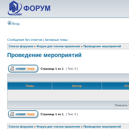
Вход
Сообщения без ответов
|
Активные темы
Список форумов
»
Форум для членов правления
»
Проведение мероприятий
Проведение мероприятий
Страница
1
из
1
[ Тем: 0 ]
Темы
Автор
От
Показать 
Страница
1
из
1
[ Тем: 0 ]
Список форумов
»
Форум для членов правления
»
Проведение мероприятий