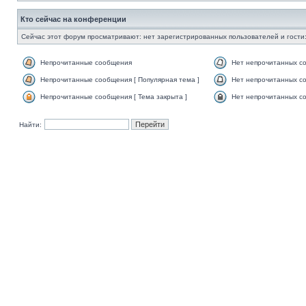
Кто сейчас на конференции
Сейчас этот форум просматривают: нет зарегистрированных пользователей и гости:
Непрочитанные сообщения
Нет непрочитанных с
Непрочитанные сообщения [ Популярная тема ]
Нет непрочитанных со
Непрочитанные сообщения [ Тема закрыта ]
Нет непрочитанных со
Найти: