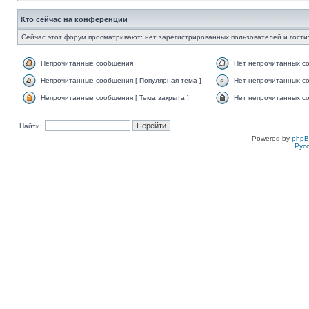
Кто сейчас на конференции
Сейчас этот форум просматривают: нет зарегистрированных пользователей и гости:
Непрочитанные сообщения
Нет непрочитанных с
Непрочитанные сообщения [ Популярная тема ]
Нет непрочитанных со
Непрочитанные сообщения [ Тема закрыта ]
Нет непрочитанных со
Найти:
Powered by
php
Рус