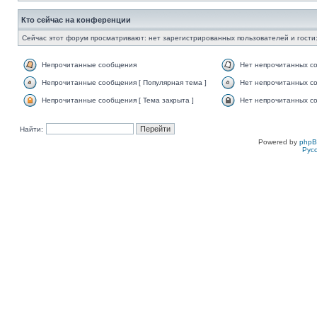
Кто сейчас на конференции
Сейчас этот форум просматривают: нет зарегистрированных пользователей и гости:
Непрочитанные сообщения
Нет непрочитанных с
Непрочитанные сообщения [ Популярная тема ]
Нет непрочитанных со
Непрочитанные сообщения [ Тема закрыта ]
Нет непрочитанных со
Найти:
Powered by
php
Рус