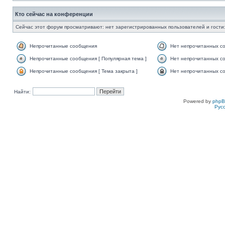
Кто сейчас на конференции
Сейчас этот форум просматривают: нет зарегистрированных пользователей и гости:
Непрочитанные сообщения
Нет непрочитанных с
Непрочитанные сообщения [ Популярная тема ]
Нет непрочитанных со
Непрочитанные сообщения [ Тема закрыта ]
Нет непрочитанных со
Найти:
Powered by
php
Рус