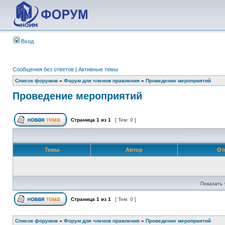
Вход
Сообщения без ответов
|
Активные темы
Список форумов
»
Форум для членов правления
»
Проведение мероприятий
Проведение мероприятий
Страница
1
из
1
[ Тем: 0 ]
Темы
Автор
От
Показать 
Страница
1
из
1
[ Тем: 0 ]
Список форумов
»
Форум для членов правления
»
Проведение мероприятий