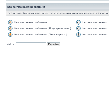
Кто сейчас на конференции
Сейчас этот форум просматривают: нет зарегистрированных пользователей и гости:
Непрочитанные сообщения
Нет непрочитанных с
Непрочитанные сообщения [ Популярная тема ]
Нет непрочитанных со
Непрочитанные сообщения [ Тема закрыта ]
Нет непрочитанных со
Найти: