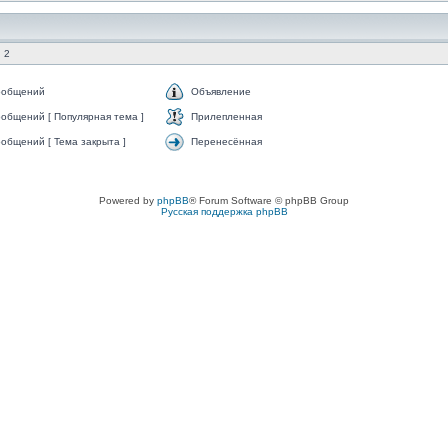
 2
ообщений
Объявление
общений [ Популярная тема ]
Прилепленная
общений [ Тема закрыта ]
Перенесённая
Powered by
phpBB
® Forum Software © phpBB Group
Русская поддержка phpBB