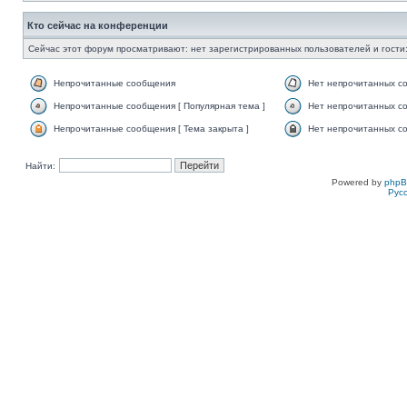
Кто сейчас на конференции
Сейчас этот форум просматривают: нет зарегистрированных пользователей и гости:
Непрочитанные сообщения
Нет непрочитанных с
Непрочитанные сообщения [ Популярная тема ]
Нет непрочитанных со
Непрочитанные сообщения [ Тема закрыта ]
Нет непрочитанных со
Найти:
Powered by
php
Рус