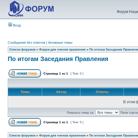
Форум Наци
Вход
Сообщения без ответов
|
Активные темы
Список форумов
»
Форум для членов правления
»
По итогам Заседания Правлен
По итогам Заседания Правления
Страница
1
из
1
[ Тем: 0 ]
Темы
Автор
Ответы
В этом 
Показать темы за:
Поле сорти
Страница
1
из
1
[ Тем: 0 ]
Список форумов
»
Форум для членов правления
»
По итогам Заседания Правлен