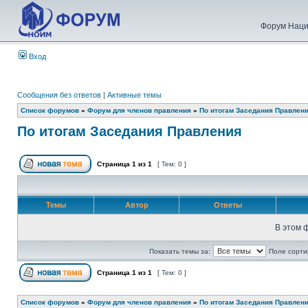
Форум Наци
Вход
Сообщения без ответов
|
Активные темы
Список форумов
»
Форум для членов правления
»
По итогам Заседания Правлен
По итогам Заседания Правления
Страница
1
из
1
[ Тем: 0 ]
Темы
Автор
Ответы
В этом 
Показать темы за:
Поле сорти
Страница
1
из
1
[ Тем: 0 ]
Список форумов
»
Форум для членов правления
»
По итогам Заседания Правлен