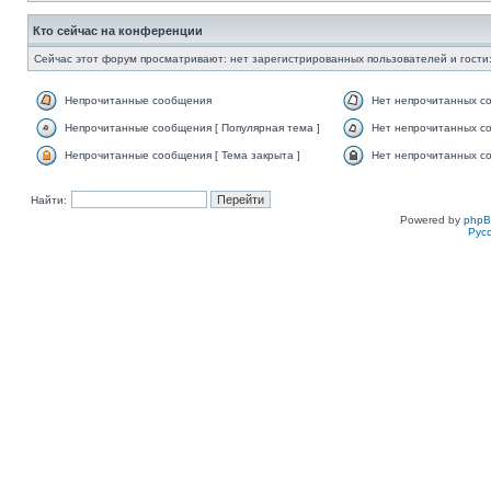
Кто сейчас на конференции
Сейчас этот форум просматривают: нет зарегистрированных пользователей и гости:
Непрочитанные сообщения
Нет непрочитанных с
Непрочитанные сообщения [ Популярная тема ]
Нет непрочитанных со
Непрочитанные сообщения [ Тема закрыта ]
Нет непрочитанных со
Найти:
Powered by
php
Рус