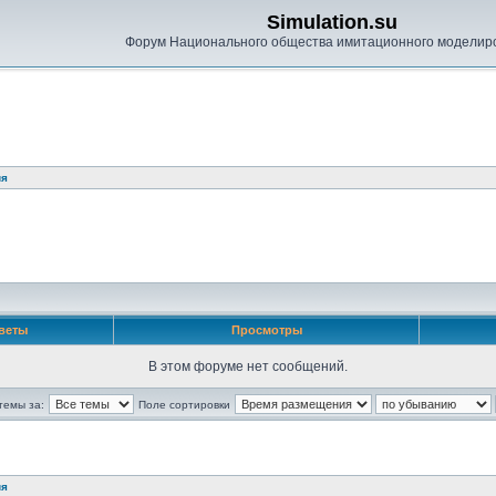
Simulation.su
Форум Национального общества имитационного моделир
ия
веты
Просмотры
В этом форуме нет сообщений.
темы за:
Поле сортировки
ия