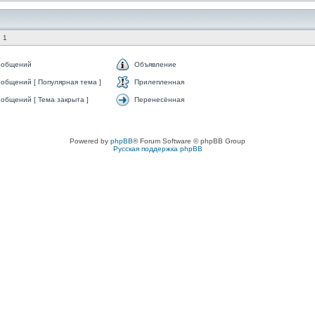
 1
ообщений
Объявление
общений [ Популярная тема ]
Прилепленная
общений [ Тема закрыта ]
Перенесённая
Powered by
phpBB
® Forum Software © phpBB Group
Русская поддержка phpBB