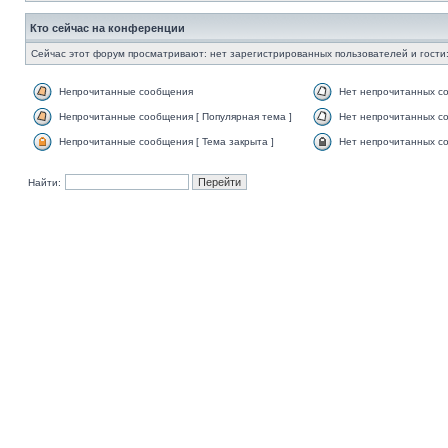
Кто сейчас на конференции
Сейчас этот форум просматривают: нет зарегистрированных пользователей и гости:
Непрочитанные сообщения
Нет непрочитанных с
Непрочитанные сообщения [ Популярная тема ]
Нет непрочитанных со
Непрочитанные сообщения [ Тема закрыта ]
Нет непрочитанных со
Найти: