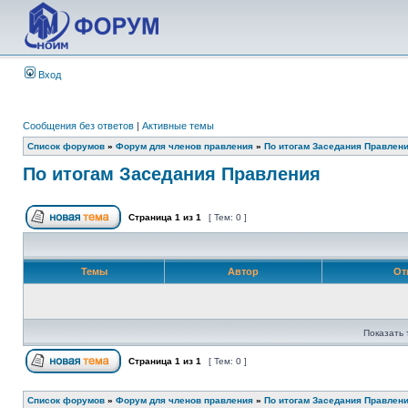
Вход
Сообщения без ответов
|
Активные темы
Список форумов
»
Форум для членов правления
»
По итогам Заседания Правлен
По итогам Заседания Правления
Страница
1
из
1
[ Тем: 0 ]
Темы
Автор
От
Показать 
Страница
1
из
1
[ Тем: 0 ]
Список форумов
»
Форум для членов правления
»
По итогам Заседания Правлен