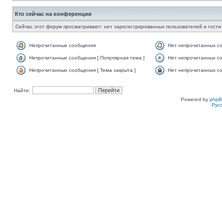
Кто сейчас на конференции
Сейчас этот форум просматривают: нет зарегистрированных пользователей и гости:
Непрочитанные сообщения
Нет непрочитанных с
Непрочитанные сообщения [ Популярная тема ]
Нет непрочитанных со
Непрочитанные сообщения [ Тема закрыта ]
Нет непрочитанных со
Найти:
Powered by
php
Рус