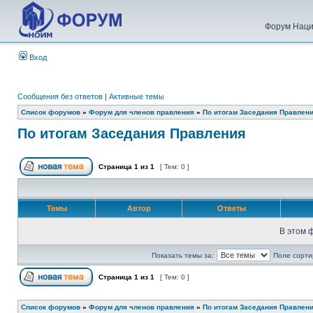
Форум Наци
Вход
Сообщения без ответов
|
Активные темы
Список форумов
»
Форум для членов правления
»
По итогам Заседания Правлен
По итогам Заседания Правления
Страница
1
из
1
[ Тем: 0 ]
Темы
Автор
Ответы
В этом 
Показать темы за:
Поле сорти
Страница
1
из
1
[ Тем: 0 ]
Список форумов
»
Форум для членов правления
»
По итогам Заседания Правлен