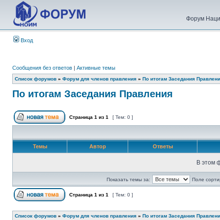
Форум Наци
Вход
Сообщения без ответов
|
Активные темы
Список форумов
»
Форум для членов правления
»
По итогам Заседания Правлен
По итогам Заседания Правления
Страница
1
из
1
[ Тем: 0 ]
Темы
Автор
Ответы
В этом 
Показать темы за:
Поле сорти
Страница
1
из
1
[ Тем: 0 ]
Список форумов
»
Форум для членов правления
»
По итогам Заседания Правлен