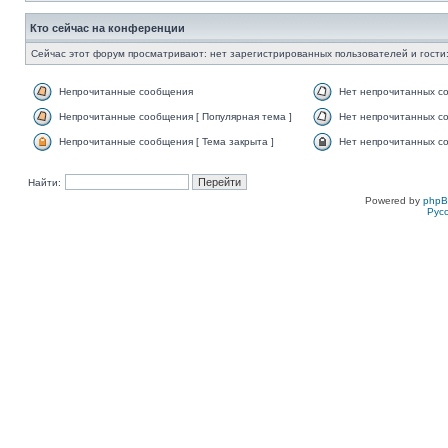
Кто сейчас на конференции
Сейчас этот форум просматривают: нет зарегистрированных пользователей и гости:
Непрочитанные сообщения
Нет непрочитанных с
Непрочитанные сообщения [ Популярная тема ]
Нет непрочитанных со
Непрочитанные сообщения [ Тема закрыта ]
Нет непрочитанных со
Найти:
Powered by
php
Рус