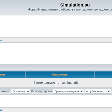
Simulation.su
Форум Национального общества имитационного моделир
ия
веты
Просмотры
В этом форуме нет сообщений.
темы за:
Поле сортировки
ия