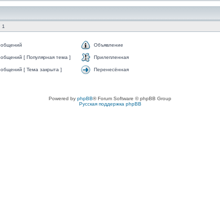
 1
ообщений
Объявление
общений [ Популярная тема ]
Прилепленная
общений [ Тема закрыта ]
Перенесённая
Powered by
phpBB
® Forum Software © phpBB Group
Русская поддержка phpBB