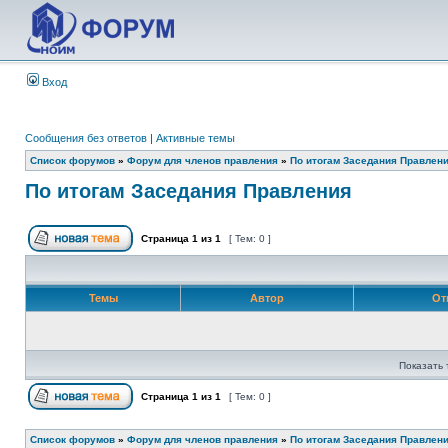
Вход
Сообщения без ответов
|
Активные темы
Список форумов
»
Форум для членов правления
»
По итогам Заседания Правлен
По итогам Заседания Правления
Страница
1
из
1
[ Тем: 0 ]
Темы
Автор
От
Показать 
Страница
1
из
1
[ Тем: 0 ]
Список форумов
»
Форум для членов правления
»
По итогам Заседания Правлен