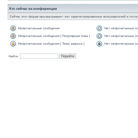
Кто сейчас на конференции
Сейчас этот форум просматривают: нет зарегистрированных пользователей и гости:
Непрочитанные сообщения
Нет непрочитанных с
Непрочитанные сообщения [ Популярная тема ]
Нет непрочитанных со
Непрочитанные сообщения [ Тема закрыта ]
Нет непрочитанных со
Найти: