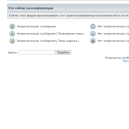
Кто сейчас на конференции
Сейчас этот форум просматривают: нет зарегистрированных пользователей и гости:
Непрочитанные сообщения
Нет непрочитанных с
Непрочитанные сообщения [ Популярная тема ]
Нет непрочитанных со
Непрочитанные сообщения [ Тема закрыта ]
Нет непрочитанных со
Найти:
Powered by
php
Рус