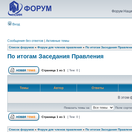
Форум Наци
Вход
Сообщения без ответов
|
Активные темы
Список форумов
»
Форум для членов правления
»
По итогам Заседания Правлен
По итогам Заседания Правления
Страница
1
из
1
[ Тем: 0 ]
Темы
Автор
Ответы
В этом 
Показать темы за:
Поле сорти
Страница
1
из
1
[ Тем: 0 ]
Список форумов
»
Форум для членов правления
»
По итогам Заседания Правлен