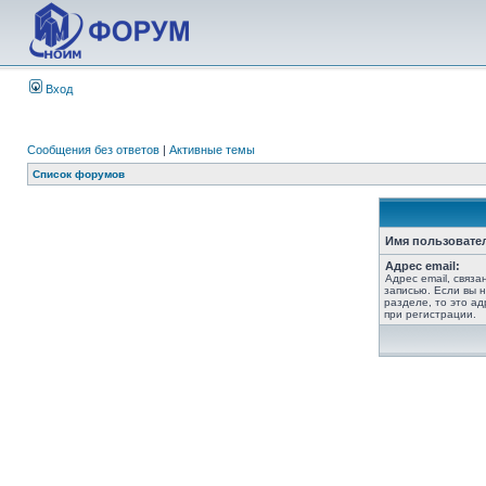
Вход
Сообщения без ответов
|
Активные темы
Список форумов
Имя пользовате
Адрес email:
Адрес email, связ
записью. Если вы 
разделе, то это ад
при регистрации.