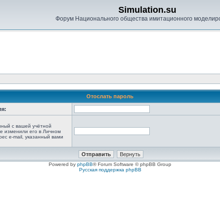
Simulation.su
Форум Национального общества имитационного моделир
Отослать пароль
ля:
анный с вашей учётной
не изменили его в Личном
рес e-mail, указанный вами
Powered by
phpBB
® Forum Software © phpBB Group
Русская поддержка phpBB