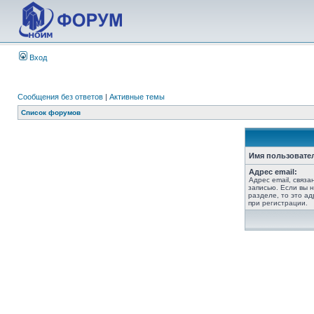
Вход
Сообщения без ответов
|
Активные темы
Список форумов
Имя пользовате
Адрес email:
Адрес email, связ
записью. Если вы 
разделе, то это ад
при регистрации.