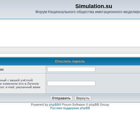
Simulation.su
Форум Национального общества имитационного моделир
Отослать пароль
ля:
анный с вашей учётной
не изменили его в Личном
рес e-mail, указанный вами
Powered by
phpBB
® Forum Software © phpBB Group
Русская поддержка phpBB