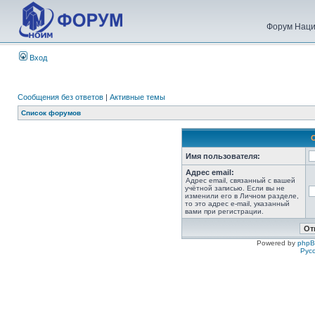
Форум Наци
Вход
Сообщения без ответов
|
Активные темы
Список форумов
Имя пользователя:
Адрес email:
Адрес email, связанный с вашей
учётной записью. Если вы не
изменили его в Личном разделе,
то это адрес e-mail, указанный
вами при регистрации.
Powered by
php
Рус