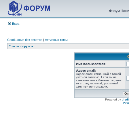
Форум Наци
Вход
Сообщения без ответов
|
Активные темы
Список форумов
Имя пользователя:
Адрес email:
Адрес email, связанный с вашей
учётной записью. Если вы не
изменили его в Личном разделе,
то это адрес e-mail, указанный
вами при регистрации.
Powered by
php
Рус