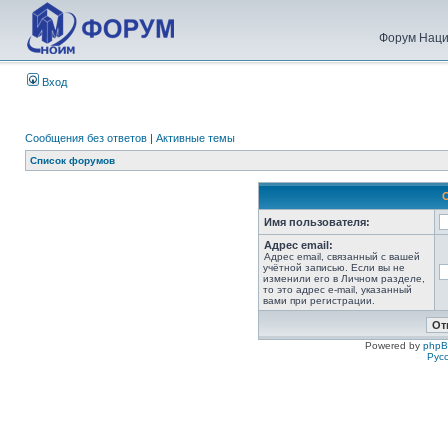
Форум Наци
Вход
Сообщения без ответов
|
Активные темы
Список форумов
Имя пользователя:
Адрес email:
Адрес email, связанный с вашей
учётной записью. Если вы не
изменили его в Личном разделе,
то это адрес e-mail, указанный
вами при регистрации.
Powered by
php
Рус